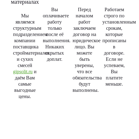
материалах
Вы
Перед
Работаем
Мы
оплачиваете
началом
строго по
являемся
работу
работ
установленным
структурным
только
заключаем
срокам,
подразделением
после её
договор на
которые
компании
выполнения.
юридическое
прописаны
поставщика
Никаких
лицо. Вы
в
стройматериалов
скрытых
можете
договоре.
и сухих
доплат.
быть
Если не
смесей
уверены,
успеваем,
gipsolit.ru
и
что все
Вы
даём Вам
обязательства
платите
самые
будут
меньше.
выгодные
выполнены.
цены.