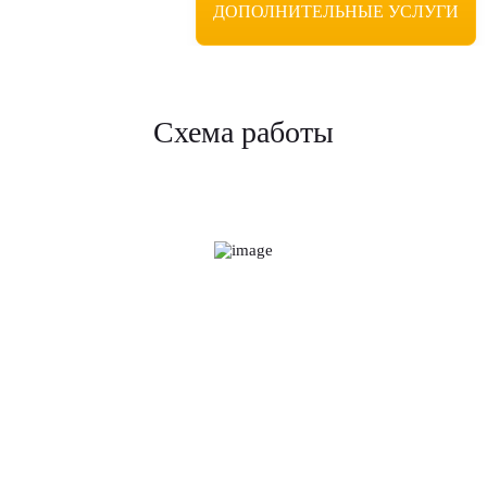
ДОПОЛНИТЕЛЬНЫЕ УСЛУГИ
Схема работы
Работа над вашим объектом будет включать в себя следующие
этапы:
Заявка
Оставляете заявку заявку на сайте или
звоните + 7 977 125 32 40