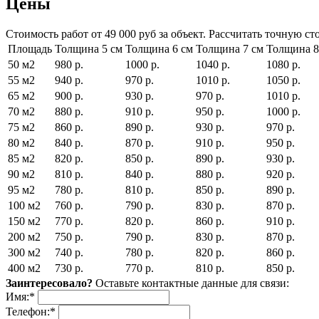
Цены
Стоимость работ от 49 000 руб за объект. Рассчитать точную с
Площадь
Толщина 5 см
Толщина 6 см
Толщина 7 см
Толщина 8
50 м2
980 р.
1000 р.
1040 р.
1080 р.
55 м2
940 р.
970 р.
1010 р.
1050 р.
65 м2
900 р.
930 р.
970 р.
1010 р.
70 м2
880 р.
910 р.
950 р.
1000 р.
75 м2
860 р.
890 р.
930 р.
970 р.
80 м2
840 р.
870 р.
910 р.
950 р.
85 м2
820 р.
850 р.
890 р.
930 р.
90 м2
810 р.
840 р.
880 р.
920 р.
95 м2
780 р.
810 р.
850 р.
890 р.
100 м2
760 р.
790 р.
830 р.
870 р.
150 м2
770 р.
820 р.
860 р.
910 р.
200 м2
750 р.
790 р.
830 р.
870 р.
300 м2
740 р.
780 р.
820 р.
860 р.
400 м2
730 р.
770 р.
810 р.
850 р.
Заинтересовало?
Оставьте контактные данные для связи:
Имя:
*
Телефон:
*