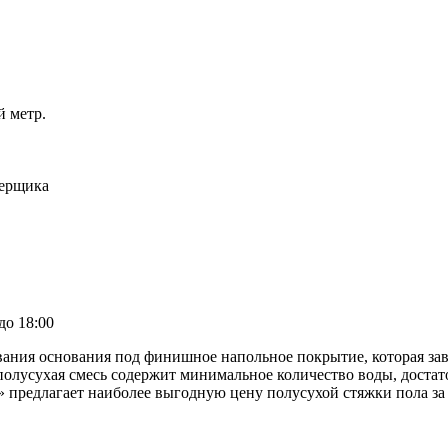
й метр.
мерщика
до 18:00
ивания основания под финишное напольное покрытие, которая з
полусухая смесь содержит минимальное количество воды, достат
» предлагает наиболее выгодную цену полусухой стяжки пола за