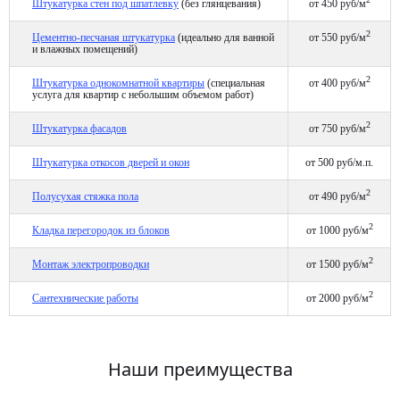
Штукатурка стен под шпатлевку
(без глянцевания)
от 450 руб/м
2
Цементно-песчаная штукатурка
(идеально для ванной
от 550 руб/м
и влажных помещений)
2
Штукатурка однокомнатной квартиры
(специальная
от 400 руб/м
услуга для квартир с небольшим объемом работ)
2
Штукатурка фасадов
от 750 руб/м
Штукатурка откосов дверей и окон
от 500 руб/м.п.
2
Полусухая стяжка пола
от 490 руб/м
2
Кладка перегородок из блоков
от 1000 руб/м
2
Монтаж электропроводки
от 1500 руб/м
2
Сантехнические работы
от 2000 руб/м
Наши преимущества