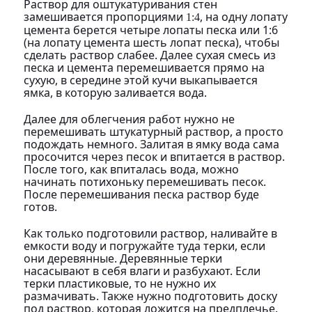
Раствор для оштукатуривания стен
замешивается пропорциями
, на одну лопату
1:4
цемента берется четыре лопаты песка или 1:6
(на лопату цемента шесть лопат песка), чтобы
сделать раствор слабее. Далее сухая смесь из
песка и цемента перемешивается прямо на
сухую, в середине этой кучи выкапывается
ямка, в которую заливается вода.
Далее для облегчения работ нужно не
перемешивать штукатурный раствор, а просто
подождать немного. Залитая в ямку вода сама
просочится через песок и впитается в раствор.
После того, как впиталась вода, можно
начинать потихоньку перемешивать песок.
После перемешивания песка раствор буде
готов.
Как только подготовили раствор, наливайте в
емкости воду и погружайте туда терки, если
они деревянные. Деревянные терки
насасывают в себя влаги и разбухают. Если
терки пластиковые, то не нужно их
размачивать. Также нужно подготовить доску
под раствор, которая ложится на предплечье.