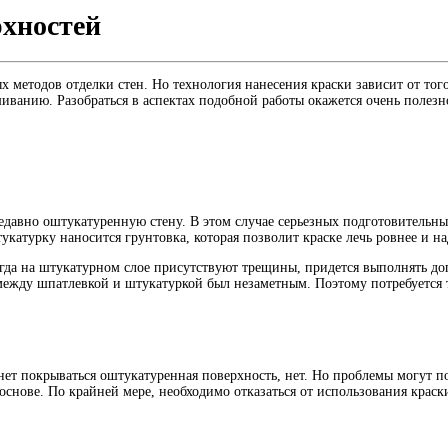
хностей
 методов отделки стен. Но технология нанесения краски зависит от того
ванию. Разобраться в аспектах подобной работы окажется очень полезн
 недавно оштукатуренную стену. В этом случае серьезных подготовительн
тукатурку наносится грунтовка, которая позволит краске лечь ровнее и н
огда на штукатурном слое присутствуют трещины, придется выполнять доп
между шпатлевкой и штукатуркой был незаметным. Поэтому потребуется 
ет покрываться оштукатуренная поверхность, нет. Но проблемы могут по
основе. По крайней мере, необходимо отказаться от использования краски